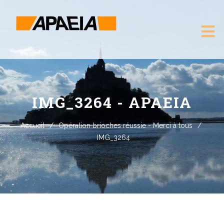
IMG_3264 - APAEIA
Accueil
/
Opération brioches réussie - Merci à tous
/
IMG_3264