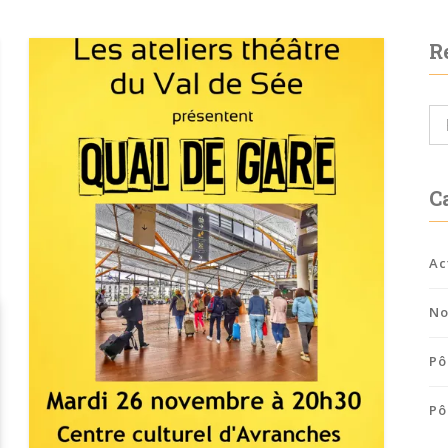
R
C
Ac
No
Pô
Pô