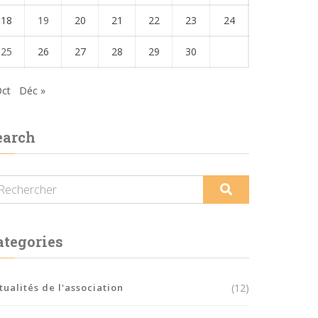
18
19
20
21
22
23
24
25
26
27
28
29
30
Oct
Déc »
earch
ategories
tualités de l'association
(12)