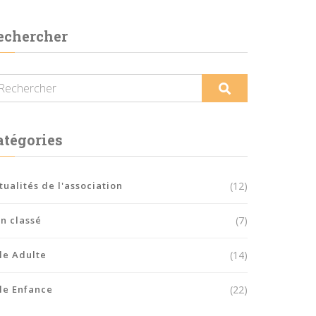
echercher
atégories
tualités de l'association
(12)
n classé
(7)
le Adulte
(14)
le Enfance
(22)