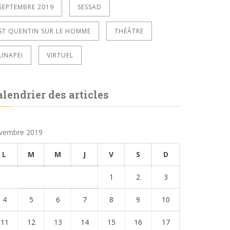
SEPTEMBRE 2019
SESSAD
ST QUENTIN SUR LE HOMME
THÉÂTRE
UNAPEI
VIRTUEL
alendrier des articles
vembre 2019
L
M
M
J
V
S
D
1
2
3
4
5
6
7
8
9
10
11
12
13
14
15
16
17