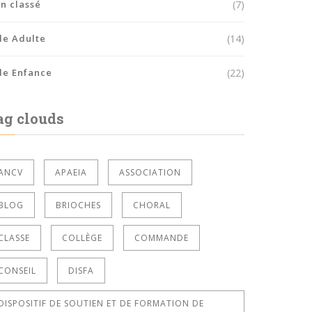
n classé
(7)
le Adulte
(14)
le Enfance
(22)
ag clouds
ANCV
APAEIA
ASSOCIATION
BLOG
BRIOCHES
CHORAL
CLASSE
COLLÈGE
COMMANDE
CONSEIL
DISFA
DISPOSITIF DE SOUTIEN ET DE FORMATION DE