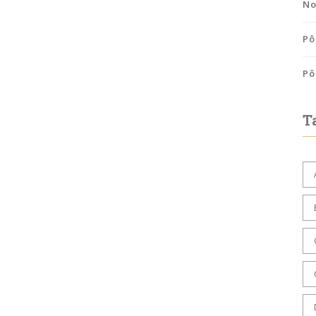
No
Pô
Pô
T