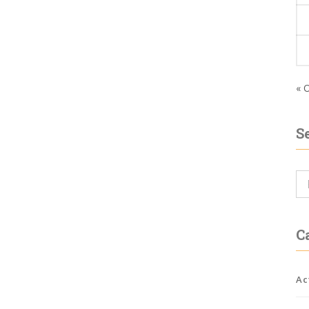
« 
S
C
Ac