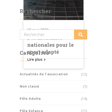
Rechercher
18 mai 2022
Des médailles
nationales pour le
sport adapté
Catégories
Lire plus
Actualités de l'association
(12)
Non classé
(7)
Pôle Adulte
(14)
Pôle Enfance
(22)