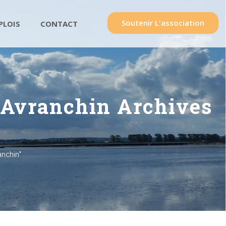
Soutenir L'association
PLOIS
CONTACT
l'Avranchin Archives
anchin"