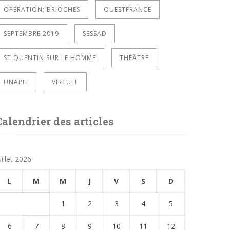
OPÉRATION; BRIOCHES
OUESTFRANCE
SEPTEMBRE 2019
SESSAD
ST QUENTIN SUR LE HOMME
THÉÂTRE
UNAPEI
VIRTUEL
Calendrier des articles
uillet 2026
L
M
M
J
V
S
D
1
2
3
4
5
6
7
8
9
10
11
12