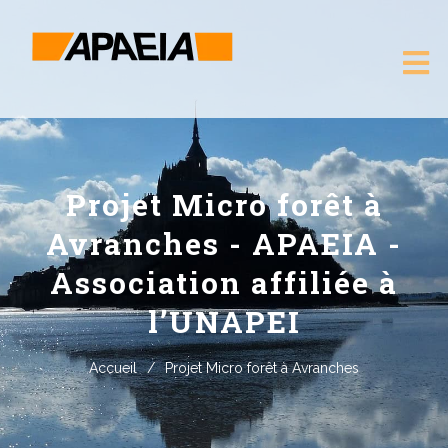
Projet Micro forêt à
Avranches - APAEIA -
Association affiliée à
l’UNAPEI
Accueil
/
Projet Micro forêt à Avranches