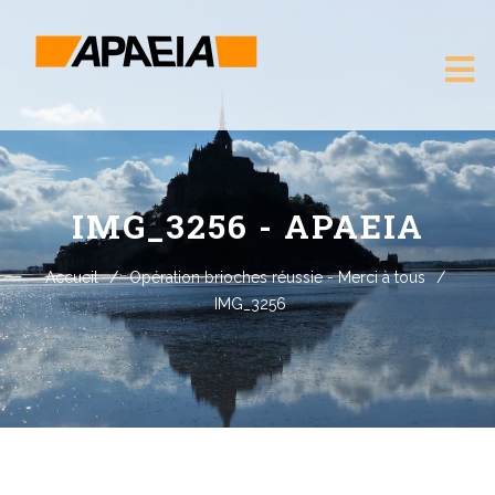
IMG_3256 - APAEIA
Accueil
/
Opération brioches réussie - Merci à tous
/
IMG_3256