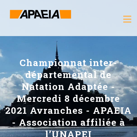
Championnat inter-
départemental de
Natation Adaptée -
Mercredi 8 décembre
2021 Avranches - APAEIA
- Association affiliée à
l’UNAPEI