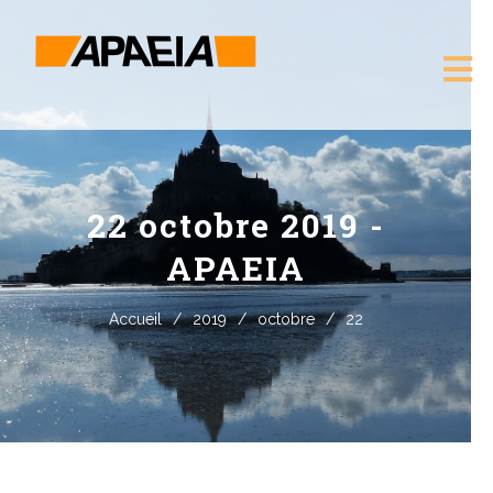
22 octobre 2019 -
APAEIA
Accueil
/
2019
/
octobre
/
22