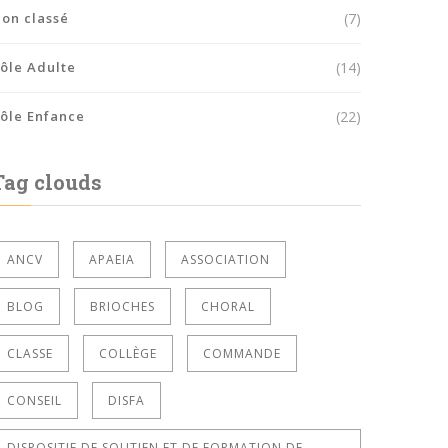
on classé
(7)
ôle Adulte
(14)
ôle Enfance
(22)
Tag clouds
ANCV
APAEIA
ASSOCIATION
BLOG
BRIOCHES
CHORAL
CLASSE
COLLÈGE
COMMANDE
CONSEIL
DISFA
DISPOSITIF DE SOUTIEN ET DE FORMATION DE