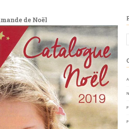
ommande de Noël
A
N
P
P