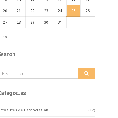
20
21
22
23
24
25
26
27
28
29
30
31
 Sep
Search
Categories
ctualités de l'association
(12)