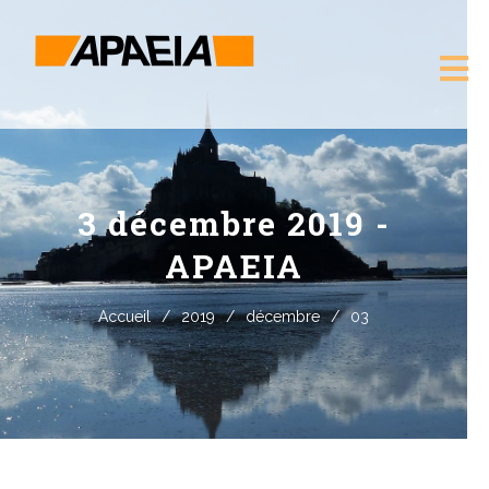
3 décembre 2019 -
APAEIA
Accueil
/
2019
/
décembre
/
03